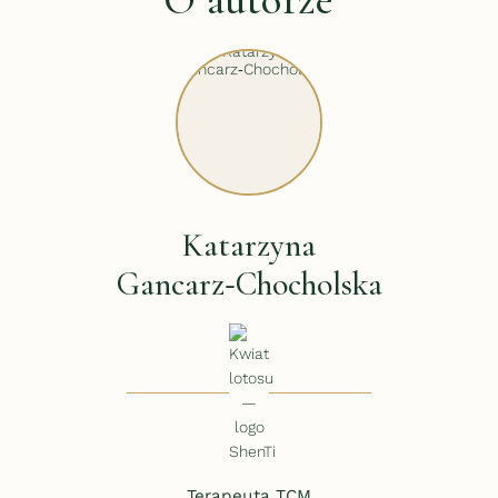
O autorze
Katarzyna
Gancarz‑Chocholska
Terapeuta TCM